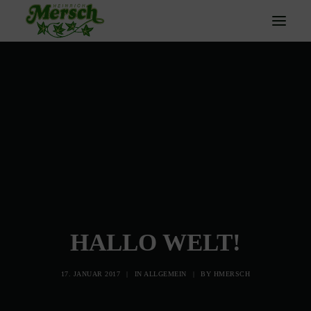
HOME
ÜBER UNS
GÄRTNEREI
TRAUERFLORISTIK
DENKANSTÖSSE
KONTAKT
HALLO WELT!
SEARCH
17. JANUAR 2017
|
IN
ALLGEMEIN
|
BY
HMERSCH