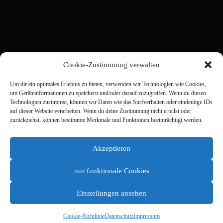
Cookie-Zustimmung verwalten
Um dir ein optimales Erlebnis zu bieten, verwenden wir Technologien wie Cookies,
um Geräteinformationen zu speichern und/oder darauf zuzugreifen. Wenn du diesen
Technologien zustimmst, können wir Daten wie das Surfverhalten oder eindeutige IDs
auf dieser Website verarbeiten. Wenn du deine Zustimmung nicht erteilst oder
zurückziehst, können bestimmte Merkmale und Funktionen beeinträchtigt werden.
Akzeptieren
Willkommen zur deutschen Version von WordPress. Dies ist
der erste Beitrag. Du kannst ihn bearbeiten oder löschen.
nur funktionale Cookies
Und dann starte mit dem Schreiben!
Einstellungen ansehen
Cookie-Richtlinie
Datenschutz
Impressum