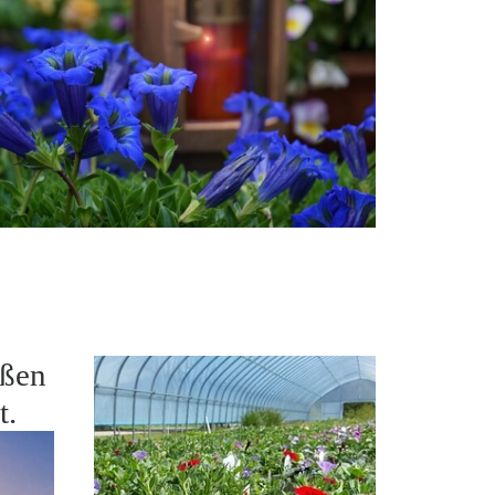
oßen
t.