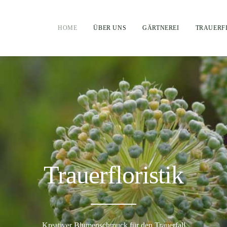
HOME
ÜBER UNS
GÄRTNEREI
TRAUERF
Trauerfloristik
Kreativer Blumenschmuck für den Trauerfall