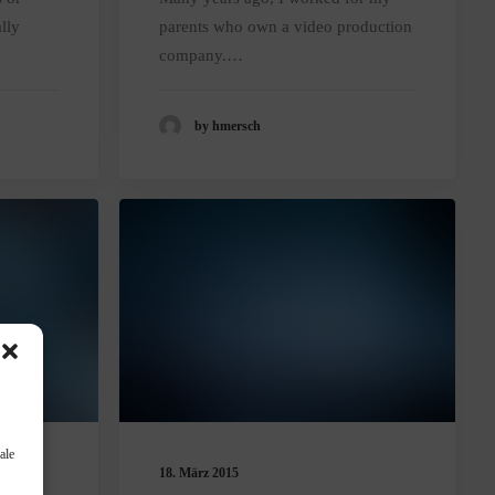
lly
parents who own a video production
company.…
by hmersch
ale
18. März 2015