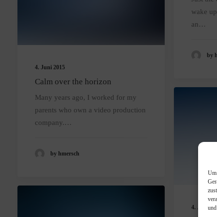
wake up 
an…
by 
4. Juni 2015
Calm over the horizon
Many years ago, I worked for my
parents who own a video production
company.…
by hmersch
Um 
Ger
zus
ver
4. Juni 20
und