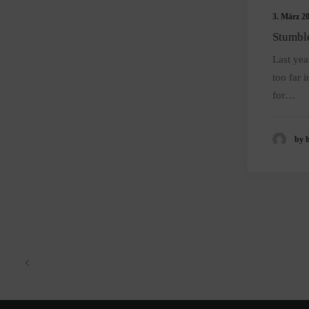
3. März 2
Stumbl
Last yea
too far 
for…
by 