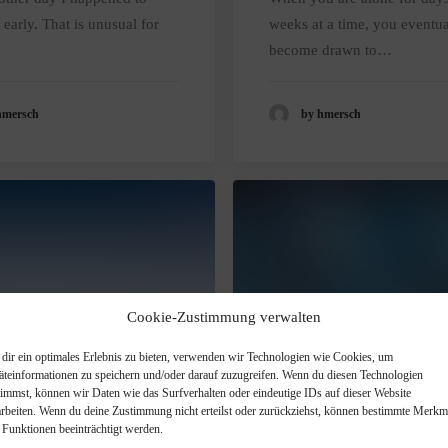
early. That is unusual for
weeks at a time, you eventua
become drawn to…
hmersch
by hmersch
Cookie-Zustimmung verwalten
dir ein optimales Erlebnis zu bieten, verwenden wir Technologien wie Cookies, um
äteinformationen zu speichern und/oder darauf zuzugreifen. Wenn du diesen Technologien
timmst, können wir Daten wie das Surfverhalten oder eindeutige IDs auf dieser Website
arbeiten. Wenn du deine Zustimmung nicht erteilst oder zurückziehst, können bestimmte Merkm
15
4. Juni 2015
 Funktionen beeinträchtigt werden.