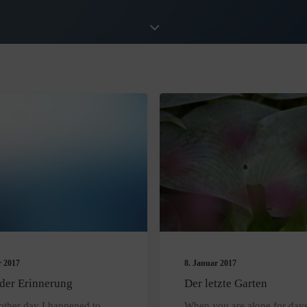
r 2017
8. Januar 2017
der Erinnerung
Der letzte Garten
 other day I happened to
When you are alone for days