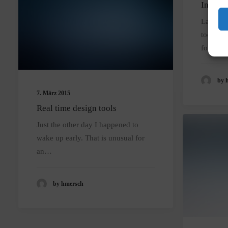
Inspire
Last yea
too far 
for…
by 
7. März 2015
Real time design tools
Just the other day I happened to
wake up early. That is unusual for
an…
by hmersch