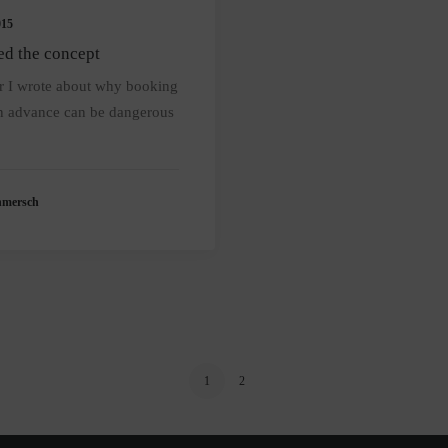
015
ed the concept
r I wrote about why booking
in advance can be dangerous
hmersch
1
2