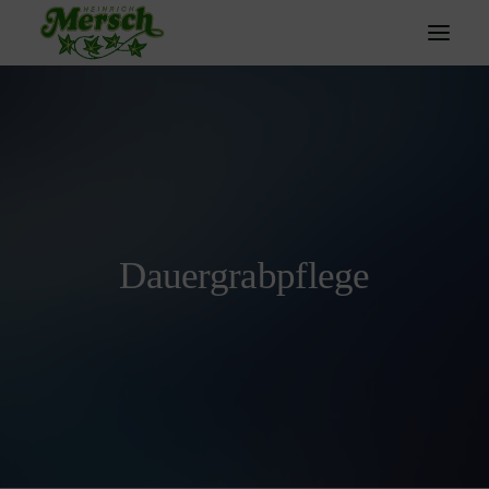
HOME
ÜBER UNS
GÄRTNEREI
TRAUERFLORISTIK
Dauergrabpflege
DENKANSTÖSSE
KONTAKT
SEARCH