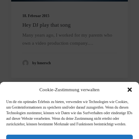
18. Februar 2015
Hey DJ play that song
Many years ago, I worked for my parents who
own a video production company.…
by hmersch
Cookie-Zustimmung verwalten
Um dir ein optimales Erlebnis zu bieten, verwenden wir Technologien wie Cookies,
um Geräteinformationen zu speichern und/oder darauf zuzugreifen. Wenn du diesen
Technologien zustimmst, können wir Daten wie das Surfverhalten oder eindeutige IDs
auf dieser Website verarbeiten. Wenn du deine Zustimmung nicht erteilst oder
zurückziehst, können bestimmte Merkmale und Funktionen beeinträchtigt werden.